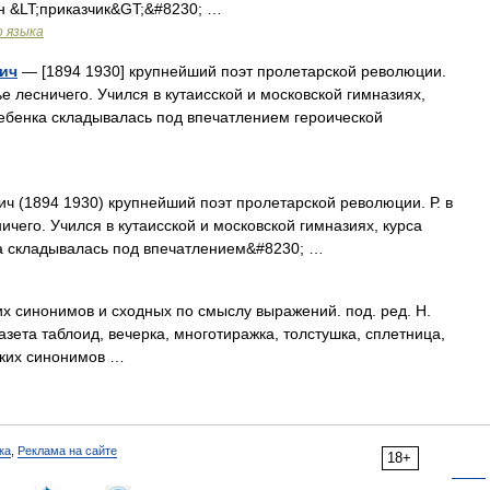
он &LT;приказчик&GT;&#8230; …
о языка
ич
— [1894 1930] крупнейший поэт пролетарской революции.
мье лесничего. Учился в кутаисской и московской гимназиях,
ребенка складывалась под впечатлением героической
 (1894 1930) крупнейший поэт пролетарской революции. Р. в
ничего. Учился в кутаисской и московской гимназиях, курса
ка складывалась под впечатлением&#8230; …
их синонимов и сходных по смыслу выражений. под. ред. Н.
азета таблоид, вечерка, многотиражка, толстушка, сплетница,
сских синонимов …
ка
,
Реклама на сайте
18+